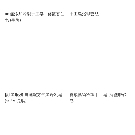
👑 無添加冷製手工皂 - 修復杏仁
手工皂浴球套裝
皂 (皇牌)
[訂製服務]自選配方代製母乳皂
香氛藝術冷製手工皂-海鹽磨砂
(10/20塊裝)
皂