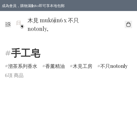
成為會員，購物滿$580即可享本地包郵
亞洲地區買滿$780包郵，歐美地區買滿$980包郵
木見 muk6jin6 x 不只
notonly,
#手工皂
沏茶系列香水
香薰精油
木見工房
不只notonly
6項 商品