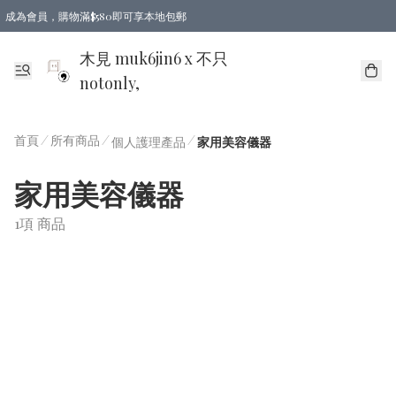
成為會員，購物滿$580即可享本地包郵
亞洲地區買滿$780包郵，歐美地區買滿$980包郵
木見 muk6jin6 x 不只
notonly,
首頁
/
所有商品
/
/
個人護理產品
家用美容儀器
家用美容儀器
1項 商品