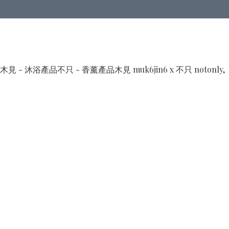
木見 - 沐浴產品
不只 - 香薰產品
木見 muk6jin6 x 不只 notonly,