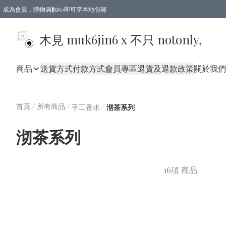
成為會員，購物滿$580即可享本地包郵
亞洲地區買滿$780包郵，歐美地區買滿$980包郵
木見 muk6jin6 x 不只 notonly,
商品
送貨方式
付款方式
會員專區
退貨及退款政策
關於我們
首頁
/
所有商品
/
/
手工香水
沏茶系列
沏茶系列
16項 商品