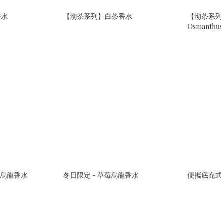
香水
【沏茶系列】白茶香水
【沏茶系
Osmanthu
桃烏龍香水
冬日限定 - 草莓烏龍香水
便攜底充式