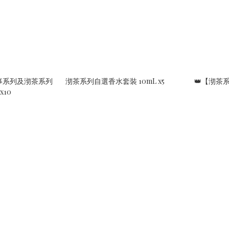
事系列及沏茶系列
沏茶系列自選香水套裝 10mL x5
👑【沏茶
x10