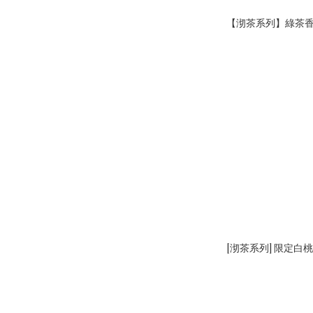
【沏茶系列】綠茶
[沏茶系列] 限定白