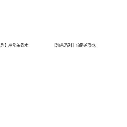
系列】烏龍茶香水
【沏茶系列】伯爵茶香水