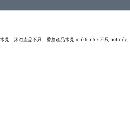
木見 - 沐浴產品
不只 - 香薰產品
木見 muk6jin6 x 不只 notonly,