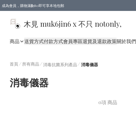
成為會員，購物滿$580即可享本地包郵
亞洲地區買滿$780包郵，歐美地區買滿$980包郵
木見 muk6jin6 x 不只 notonly,
商品
送貨方式
付款方式
會員專區
退貨及退款政策
關於我們
首頁
/
所有商品
/
/
消毒抗菌系列產品
消毒儀器
消毒儀器
0項 商品