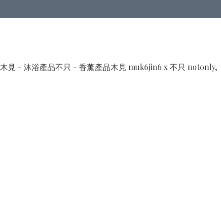
木見 - 沐浴產品
不只 - 香薰產品
木見 muk6jin6 x 不只 notonly,