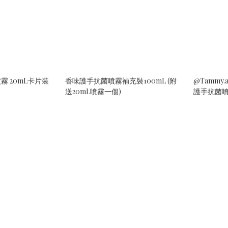
 20mL卡片装
香味護手抗菌噴霧補充裝100mL (附
@Tammy
送20mL噴霧一個)
護手抗菌