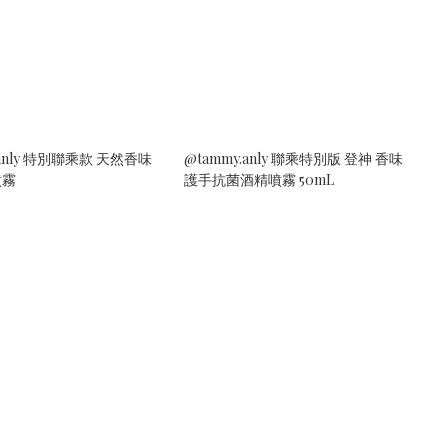
.anly 特別聯乘款 天然香味
@tammy.anly 聯乘特別版 登神 香味
噴霧
護手抗菌酒精噴霧 50mL