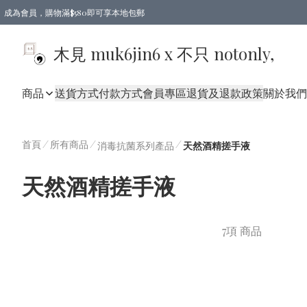
成為會員，購物滿$580即可享本地包郵
亞洲地區買滿$780包郵，歐美地區買滿$980包郵
木見 muk6jin6 x 不只 notonly,
商品
送貨方式
付款方式
會員專區
退貨及退款政策
關於我們
首頁
/
所有商品
/
/
消毒抗菌系列產品
天然酒精搓手液
天然酒精搓手液
7項 商品