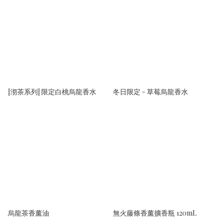
[沏茶系列] 限定白桃烏龍香水
冬日限定 - 草莓烏龍香水
烏龍茶香薰油
無火藤條香薰擴香瓶 120mL