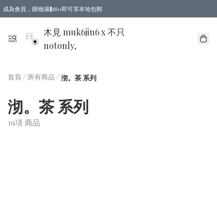
成為會員，購物滿$580即可享本地包郵
亞洲地區買滿$780包郵，歐美地區買滿$980包郵
木見 muk6jin6 x 不只
notonly,
首頁
/
所有商品
/
沏。茶 系列
沏。茶 系列
19項 商品