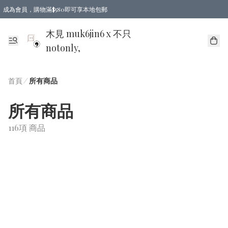
成為會員，購物滿$580即可享本地包郵
亞洲地區買滿$780包郵，歐美地區買滿$980包郵
木見 muk6jin6 x 不只
notonly,
首頁
/
所有商品
所有商品
116項 商品