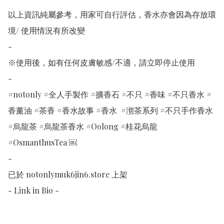
以上資訊純屬參考，用家可自行評估，香水亦會因為存放環
境/ 使用情況有所改變 

-

※使用後，如有任何皮膚敏感/不適，請立即停止使用

-

#notonly #全人手製作 #擴香石 #不只 #香味 #不只香水 #
香薰油 #茶香 #香水故事 #香水  #沏茶系列 #不只手作香水 
#烏龍茶 #烏龍茶香水 #Oolong #桂花烏龍 
#OsmanthusTea ￼

-

已於 notonlymuk6jin6.store 上架

- Link in Bio -