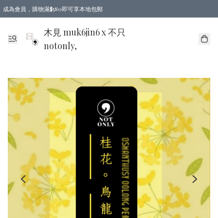
成為會員，購物滿$580即可享本地包郵
亞洲地區買滿$780包郵，歐美地區買滿$980包郵
木見 muk6jin6 x 不只
notonly,