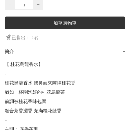
−
+
加至購物車
已售出： 245
簡介
−
【 桂花烏龍香水】

.

桂花烏龍香水 撲鼻而來陣陣桂花香

猶如一杯剛泡好的桂花烏龍茶

前調被桂花香味包圍

融合茶香澀香 充滿桂花餘香

-

主調： 花香茶調
