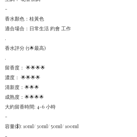
-

香水顏色：桂黃色

適合場合：日常生活 約會 工作

.

香水評分 (5🌟最高)

.

留香度： 🌟🌟🌟🌟

濃度： 🌟🌟🌟🌟

清新度：🌟🌟🌟

成熟度：🌟🌟🌟🌟

大約留香時間: 4-6 小時

-

容量($): 10ml/ 30ml/ 50ml/ 100ml

-
