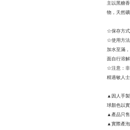
主以黑糖香
物，天然礦
☆保存方式
☆使用方法
加水至滿，
面自行溶解
☆注意：非
精過敏人士
▲因人手製
球顏色以實
▲產品只售
▲實際產泡