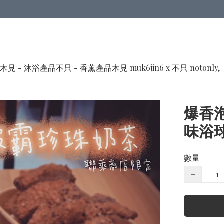
木見 - 沐浴產品
不只 - 香薰產品
木見 muk6jin6 x 不只 notonly,
爆香
味浴
數量
−