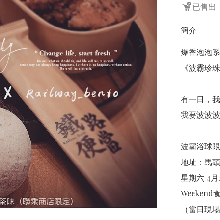
已售出：
簡介
爆香泡泡系
《波霸珍珠
有一日，我
我要波波波
波霸浴球限
地址：馬頭圍
星期六 4月2
Weekend
（當日現場