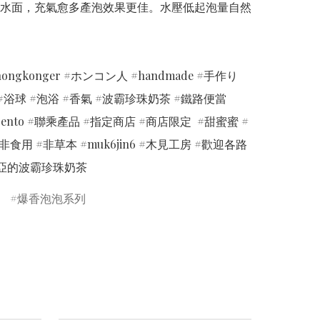
水面，充氣愈多產泡效果更佳。水壓低起泡量自然
ongkonger #ホンコン人 #handmade #手作り
ll #浴球 #泡浴 #香氣 #波霸珍珠奶茶 #鐵路便當  
y_bento #聯乘產品 #指定商店 #商店限定  #甜蜜蜜 #
非食用 #非草本 #muk6jin6 #木見工房 #歡迎各路
亞的波霸珍珠奶茶
爆香泡泡系列