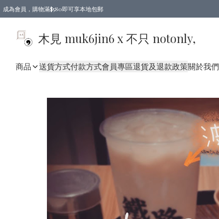
成為會員，購物滿$580即可享本地包郵
亞洲地區買滿$780包郵，歐美地區買滿$980包郵
木見 muk6jin6 x 不只 notonly,
商品
送貨方式
付款方式
會員專區
退貨及退款政策
關於我們