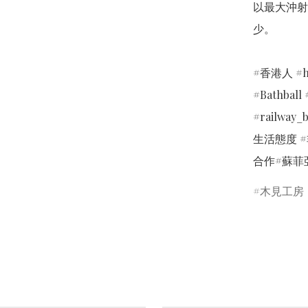
以最大沖射
少。

#香港人 #h
#Bathba
#railwa
生活態度 #
合作#蘇菲
木見工房