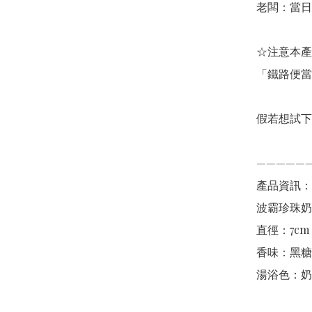
老闆：當日
☆注意本產
「鐵路便當
假若想試下
——————
產品資訊：

波霸珍珠奶
直徑：7cm 

香味：黑糖
湯浴色：奶