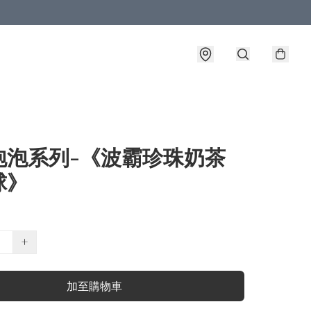
泡泡系列-《波霸珍珠奶茶
球》
+
加至購物車