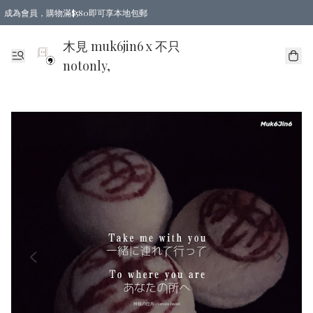
成為會員，購物滿$580即可享本地包郵
亞洲地區買滿$780包郵，歐美地區買滿$980包郵
木見 muk6jin6 x 不只
notonly,