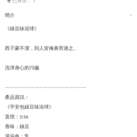
已售出： 1
簡介
−
《綠豆味浴球》

西子蒙不潔，則人皆掩鼻而過之。

洗淨身心的污穢

———————————————————

產品資訊：

《平安包綠豆味浴球》

直徑：7cm 

香味：綠豆

湯浴色：乳
