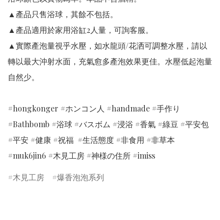
▲產品只售浴球，其餘不包括。

▲產品適用於家用浴缸2人量，可詢客服。

▲實際產泡量視乎水壓，如水龍頭/花洒可調整水壓，請以
轉以最大沖射水面，充氣愈多產泡效果更佳。水壓低起泡量
自然少。

#hongkonger #ホンコン人 #handmade #手作り 
#Bathbomb #浴球 #バスボム #浸浴 #香氣 #綠豆 #平安包 
#平安 #健康 #祝福  #生活態度 #非食用 #非草本 
#muk6jin6 #木見工房 #神様の住所 #imiss
木見工房
爆香泡泡系列