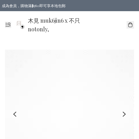
成為會員，購物滿$580即可享本地包郵
亞洲地區買滿$780包郵，歐美地區買滿$980包郵
木見 muk6jin6 x 不只
notonly,