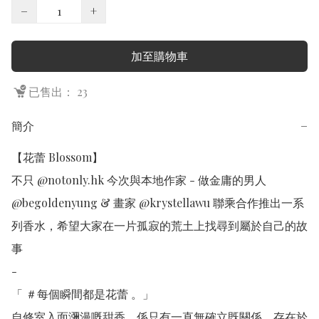
−
+
加至購物車
已售出： 23
簡介
−
【花蕾 Blossom】

不只 @notonly.hk 今次與本地作家 - 做金庸的男人 
@begoldenyung & 畫家 @krystellawu 聯乘合作推出一系
列香水，希望大家在一片孤寂的荒土上找尋到屬於自己的故
事

-

「 ＃每個瞬間都是花蕾 。」

自修室入面瀰漫嘅甜香，係只有一直無確立既關係，存在於