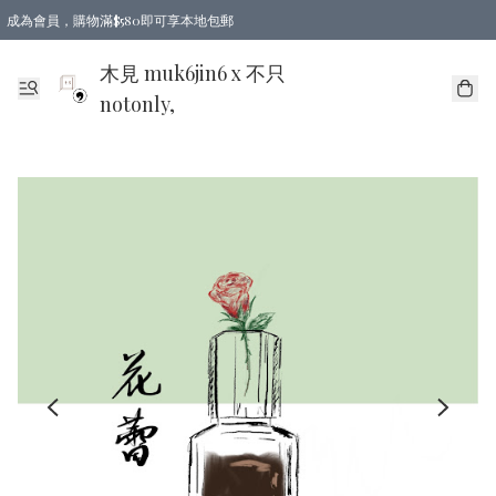
成為會員，購物滿$580即可享本地包郵
亞洲地區買滿$780包郵，歐美地區買滿$980包郵
木見 muk6jin6 x 不只
notonly,