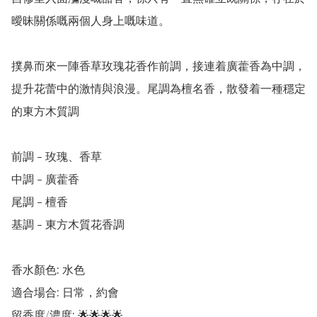
曖昧關係嘅兩個人身上嘅味道。

撲鼻而來一陣香草玫瑰花香作前調，接連着廣藿香為中調，
提升花蕾中的激情與浪漫。尾調為檀名香，散發着一種穩定
的東方木質調 

前調 - 玫瑰、香草

中調 - 廣藿香

尾調 - 檀香

基調 - 東方木質花香調

香水顏色: 水色

適合場合: 日常，約會

留香度/濃度: 🌟🌟🌟🌟
