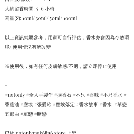
大約留香時間: 5~6 小時

容量($): 10ml/ 30ml/ 50ml/ 100ml

以上資訊純屬參考，用家可自行評估，香水亦會因為存放環
境/ 使用情況有所改變 

※使用後，如有任何皮膚敏感/不適，請立即停止使用 

-

#notonly #全人手製作 #擴香石 #不只 #香味 #不只香水 #
香薰油 #塵埃 #張愛玲 #塵埃落定 #香水故事 #香水  #單戀
五部曲 #單戀 #暗戀
