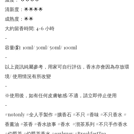
清新度：🌟🌟🌟🌟

成熟度：🌟🌟

大約留香時間: 4-6 小時

-

容量($): 10ml/ 30ml/ 50ml/ 100ml

-

以上資訊純屬參考，用家可自行評估，香水亦會因為存放環
境/ 使用情況有所改變 

-

※使用後，如有任何皮膚敏感/不適，請立即停止使用

-

#notonly #全人手製作 #擴香石 #不只 #香味 #不只香水 #
香薰油 #茶香 #香水故事 #香水  #沏茶系列 #不只手作香水 
#伯爵茶 #伯爵茶香水 #earlgrey #BreakfastTea
