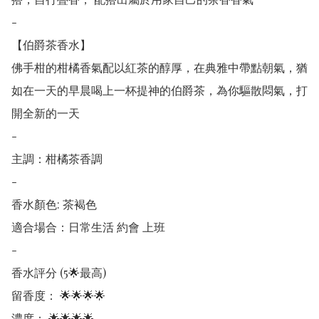
-

【伯爵茶香水】

佛手柑的柑橘香氣配以紅茶的醇厚，在典雅中帶點朝氣，猶
如在一天的早晨喝上一杯提神的伯爵茶，為你驅散悶氣，打
開全新的一天

-

主調：柑橘茶香調

-

香水顏色: 茶褐色

適合場合：日常生活 約會 上班

-

香水評分 (5🌟最高)

留香度： 🌟🌟🌟🌟

濃度： 🌟🌟🌟🌟
