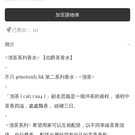
加至購物車
已售出： 117
簡介
−
<沏茶系列香水> 【伯爵茶香水】

-

不只 @notonly.hk 第二系列香水 - <沏茶>

-

「沏茶 ( cai3 caa4 ) 」顧名思義是一個沖茶的過程， 過程中
茶香四溢，處處飄香， 繞樑三日。

-

 <沏茶系列> 希望用家可以互相配搭，以不同單線茶香混
搭，自行疊香， 配搭出屬於用家自己的茶香香氣
