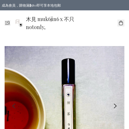
成為會員，購物滿$580即可享本地包郵
亞洲地區買滿$780包郵，歐美地區買滿$980包郵
木見 muk6jin6 x 不只
notonly,