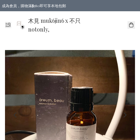
成為會員，購物滿$580即可享本地包郵
亞洲地區買滿$780包郵，歐美地區買滿$980包郵
木見 muk6jin6 x 不只
notonly,