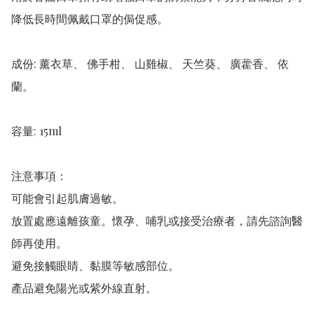
降低長時間佩戴口罩的侷促感。  

成份: 薰衣草、 佛手柑、 山雞椒、 天竺葵、 廣藿香、 依
蘭。  

容量: 15ml  

注意事項： 

可能會引起肌膚過敏。

放置處應遠離孩童。懷孕、哺乳或接受治療者，請先諮詢醫
師再使用。

避免接觸眼睛、黏膜等敏感部位。

產品避免陽光或紫外線直射。