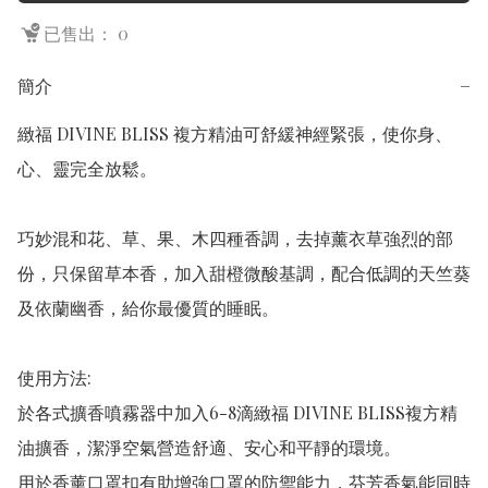
已售出： 0
簡介
−
緻福 DIVINE BLISS 複方精油可舒緩神經緊張，使你身、
心、靈完全放鬆。

巧妙混和花、草、果、木四種香調，去掉薰衣草強烈的部
份，只保留草本香，加入甜橙微酸基調，配合低調的天竺葵
及依蘭幽香，給你最優質的睡眠。  

使用方法: 

於各式擴香噴霧器中加入6-8滴緻福 DIVINE BLISS複方精
油擴香，潔淨空氣營造舒適、安心和平靜的環境。

用於香薰口罩扣有助增強口罩的防禦能力，芬芳香氣能同時